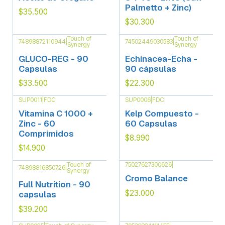
Palmetto + Zinc)
$35.500
$30.300
Touch of
Touch of
74898872110944
|
74502449030583
|
Synergy
Synergy
Agotado
GLUCO-REG - 90
Echinacea-Echa -
Capsulas
90 cápsulas
$33.500
$22.300
SUP0011
|
FDC
SUP0006
|
FDC
Vitamina C 1000 +
Kelp Compuesto -
Zinc - 60
60 Capsulas
Comprimidos
$8.990
$14.900
Touch of
75027627300626
|
74898816850726
|
Synergy
Agotado
Cromo Balance
Full Nutrition - 90
$23.000
capsulas
$39.200