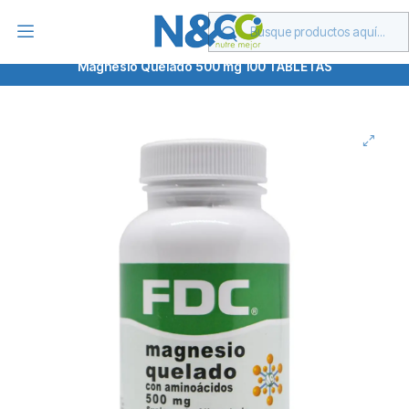
Despachamos a todo Chile o retira en Las Condes
Inicio
Suplementos
Marcas
FDC
Magnesio Quelado 500 mg 100 TABLETAS