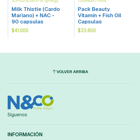
SUP0025
|
Touch of Synergy
70536834111455
|
Milk Thistle (Cardo
Pack Beauty
Mariano) + NAC -
Vitamin + Fish Oil
90 capsulas
Capsulas
$41.000
$33.800
VOLVER ARRIBA
Síguenos
INFORMACIÓN