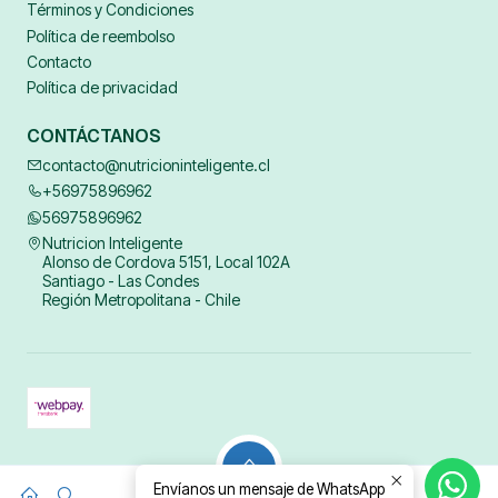
Términos y Condiciones
Política de reembolso
Contacto
Política de privacidad
CONTÁCTANOS
contacto@nutricioninteligente.cl
+56975896962
56975896962
Nutricion Inteligente
Alonso de Cordova 5151, Local 102A
Santiago - Las Condes
Región Metropolitana - Chile
2026 Nyco.
Envíanos un mensaje de WhatsApp
0
Todos los derechos reservados.
Desarrollado por Jumpseller
.