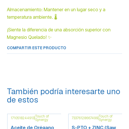
Almacenamiento: Mantener en un lugar seco y a
temperatura ambiente. 🌡️
¡Siente la diferencia de una absorción superior con
Magnesio Quelado! ✨
COMPARTIR ESTE PRODUCTO
También podría interesarte uno
de estos
Touch of
Touch of
1710518244913
|
73376128667499
|
Synergy
Synergy
Aceite de Orégano
S-PTO + ZINC (Saw