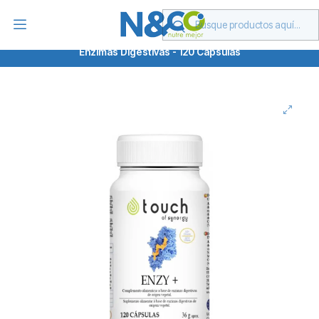
Despachamos a todo Chile o retira en Las Condes
Inicio
Suplementos
Propiedades
Digestión
Enzimas Digestivas - 120 Capsulas