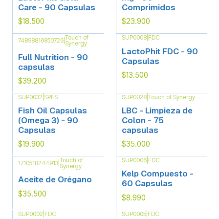
Care - 90 Capsulas
Comprimidos
$18.500
$23.900
Touch of
SUP0008
|
FDC
74898816850726
|
Synergy
LactoPhit FDC - 90
Full Nutrition - 90
Capsulas
capsulas
$13.500
$39.200
SUP0032
|
SPES
SUP0028
|
Touch of Synergy
Fish Oil Capsulas
LBC - Limpieza de
(Omega 3) - 90
Colon - 75
Capsulas
capsulas
$19.900
$35.000
Touch of
SUP0006
|
FDC
1710518244913
|
Synergy
Kelp Compuesto -
Aceite de Orégano
60 Capsulas
$35.500
$8.990
SUP0002
|
FDC
SUP0005
|
FDC