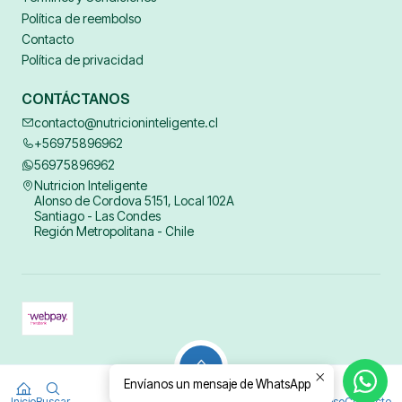
Política de reembolso
Contacto
Política de privacidad
CONTÁCTANOS
contacto@nutricioninteligente.cl
+56975896962
56975896962
Nutricion Inteligente
Alonso de Cordova 5151, Local 102A
Santiago - Las Condes
Región Metropolitana - Chile
2026 Nyco.
Envíanos un mensaje de WhatsApp
0
Todos los derechos reservados.
Desarrollado por Jumpseller
.
$0
Inicio
Buscar
Acceso
Contacto