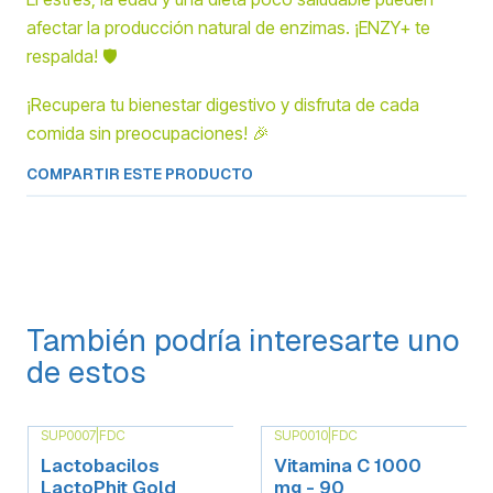
afectar la producción natural de enzimas. ¡ENZY+ te
respalda! 🛡️
¡Recupera tu bienestar digestivo y disfruta de cada
comida sin preocupaciones! 🎉
COMPARTIR ESTE PRODUCTO
También podría interesarte uno
de estos
SUP0007
|
FDC
SUP0010
|
FDC
Agotado
Agotado
Lactobacilos
Vitamina C 1000
LactoPhit Gold
mg - 90